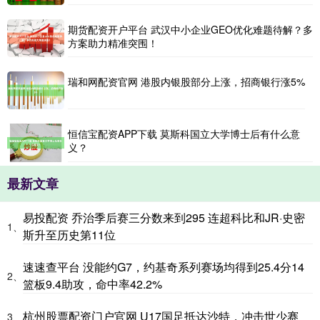
期货配资开户平台 武汉中小企业GEO优化难题待解？多
方案助力精准突围！
瑞和网配资官网 港股内银股部分上涨，招商银行涨5%
恒信宝配资APP下载 莫斯科国立大学博士后有什么意
义？
最新文章
易投配资 乔治季后赛三分数来到295 连超科比和JR·史密
1、
斯升至历史第11位
速速查平台 没能约G7，约基奇系列赛场均得到25.4分14
2、
篮板9.4助攻，命中率42.2%
杭州股票配资门户官网 U17国足抵达沙特，冲击世少赛
3、