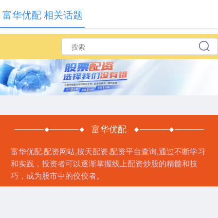
富华优配 相关话题
富华优配
富华优配,配资网站,按天配资,配资平台查询,通过不断学习
和实践，投资者可以逐渐掌握线上配资炒股的精髓和技
巧，成为股市中的佼佼者。