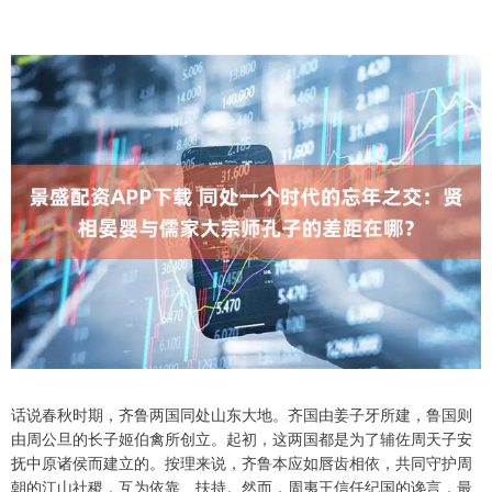
话说春秋时期，齐鲁两国同处山东大地。齐国由姜子牙所建，鲁国则
由周公旦的长子姬伯禽所创立。起初，这两国都是为了辅佐周天子安
抚中原诸侯而建立的。按理来说，齐鲁本应如唇齿相依，共同守护周
朝的江山社稷，互为依靠、扶持。然而，周夷王信任纪国的谗言，最