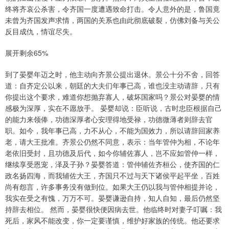
终将齐哀公杀害，令齐国一度遭遇致命打击。令人意外的是，鲁国竟
未曾为齐国发声求情，两国的关系也由此彻底破裂，仿佛刘备与关公
反目成仇，情谊尽失。
展开剩余65%
到了晏婴年迈之时，他主动向齐景公提出退休。景公十分不舍，回答
道：自齐定公以来，朝廷的大夫们年事已高，谁也没主动请辞，只有
你提出这个要求，难道你想抛弃寡人，破坏国家吗？景公对晏婴的情
感极为深厚，实在不愿放手。 晏婴却说：臣听说，古时忠臣根据自己
的能力来领俸，功德深厚者心安理得地受禄，功德微薄者则辞去官
职。如今，我年事已高，力不从心，不能为国效力，所以请辞回家养
老，请大王批准。齐景公仍然不同意，表示：当年管仲为相，不论年
老依旧受封，且功德及后代，如今你辅佐寡人，岂不应如管仲一样，
继续享受恩宠，泽及子孙？晏婴答道：管仲辅佐齐桓公，使齐国的仁
政名扬四海，而我辅佐大王，齐国只不过与天下诸侯平起平坐，百姓
尚有怨言，许多事务没有做到位。如果大王仍以我与管仲相提并论，
我实在受之有愧，万万不可。晏婴谦逊自持，知人自知，最后仍然坚
持辞去相位。 然而，晏婴很快便因病去世。他临终时对妻子叮嘱：我
死后，家风不能改变，你一定要谨慎，维护好家族的传统。他还要求