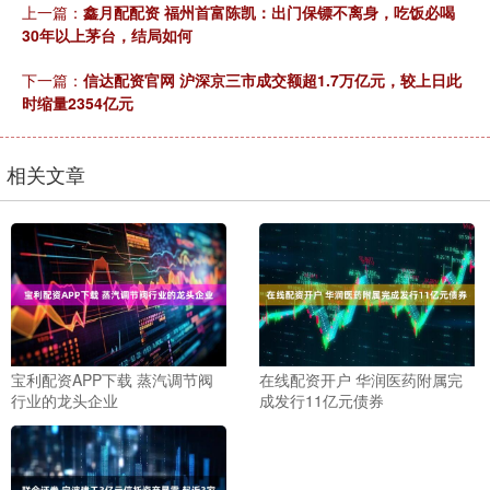
上一篇：
鑫月配配资 福州首富陈凯：出门保镖不离身，吃饭必喝
30年以上茅台，结局如何
下一篇：
信达配资官网 沪深京三市成交额超1.7万亿元，较上日此
时缩量2354亿元
相关文章
宝利配资APP下载 蒸汽调节阀
在线配资开户 华润医药附属完
行业的龙头企业
成发行11亿元债券