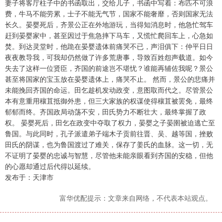
妻子将客厅柱子中的书函取出，交给儿子，书函中写着：布匹不可浪
费，牛马不能劳累，士子不能无气节，国家不能奢靡，否则国家无法
长久。晏婴死后，齐景公正在外地游玩，当得知消息时，他急忙驾车
赶到晏婴家中，甚至因过于焦急摔下马车，又慌忙爬回车上，心急如
焚。到达灵堂时，他跪在晏婴遗体前痛哭不已，声泪俱下：仲平日日
夜夜教导我，可我却仍然做了许多荒唐事，导致百姓怨声载道。如今
失去了这样一位贤臣，齐国的前途岂不堪忧？谁能再辅佐我呢？景公
甚至将国家的宝玉放在晏婴遗体上，痛哭不止。 然而，景公的悲痛并
未能挽回齐国的命运。田乞趁机发动政变，意图取而代之。尽管景公
本有意重用穰苴抵御外患，但三大家族的权谋使得穰苴被罢免，最终
郁郁而终。齐国政局动荡不安，田氏势力不断壮大，最终掌握了政
权。 晏婴死后，田乞在政变中夺取了权力，晏婴之子晏圉被迫逃亡至
鲁国。与此同时，孔子派遣弟子端木子贡前往晋、吴、越等国，挫败
田氏的阴谋，也为鲁国渡过了难关，保存了姜氏的血脉。这一切，无
不证明了晏婴的忠诚与智慧，尽管他未能亲眼看到齐国的安稳，但他
的心愿却通过后代得以延续。
发布于：天津市
富华优配提示：文章来自网络，不代表本站观点。