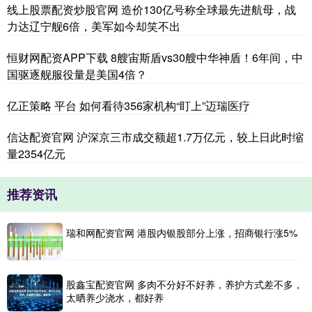
线上股票配资炒股官网 造价130亿号称全球最先进航母，战
力达辽宁舰6倍，美军如今却笑不出
恒财网配资APP下载 8艘宙斯盾vs30艘中华神盾！6年间，中
国驱逐舰服役量是美国4倍？
亿正策略 平台 如何看待356家机构“盯上”迈瑞医疗
信达配资官网 沪深京三市成交额超1.7万亿元，较上日此时缩
量2354亿元
推荐资讯
瑞和网配资官网 港股内银股部分上涨，招商银行涨5%
股鑫宝配资官网 多肉不分好不好养，养护方式差不多，
太晒养少浇水，都好养