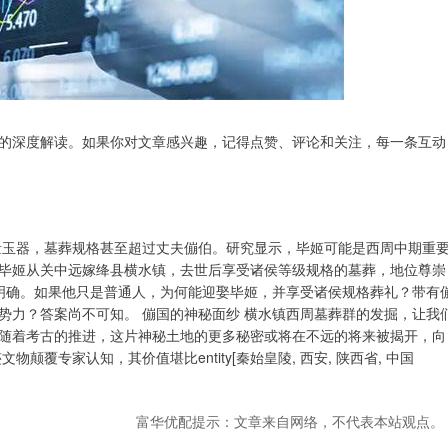
的深度解读。如果你对文章感兴趣，记得点赞、评论和关注，每一条互动
量玉器，墓葬规格甚至超过丈夫傰伯。研究显示，毕姬可能是西周中期重
毕姬从关中远嫁绛县横水镇，去世后享受诸侯等级规格的墓葬，地位尊崇
未明确。如果他只是普通人，为何能迎娶毕姬，并享受诸侯规格葬礼？带有
势力？答案尚不可知。 傰国的神秘面纱 横水镇西周墓葬群的发掘，让我
随着考古的推进，这片神秘土地的更多秘密或将在不远的将来被揭开，向
覆专家认知，其价值堪比entity[秦始皇陵, 西安, 陕西省, 中国
富华优配提示：文章来自网络，不代表本站观点。