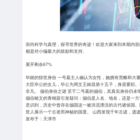
崇尚科学与真理，探寻世界的奇迹！欢迎大家来到本期内容
都是对小编最大的鼓励和支持。
展开剩余67%
毕姬的惊世身份 一号墓主人确认为女性，她拥有荒帷和大
大臣毕公的女儿，毕公为周文王姬昌第十五子，身居要职。
非凡。 傰伯身份之谜 至于二号墓的傰伯，其真实身份仍
傰伯铭文的青铜器引发疑问：傰伯是人名、地名，还是一方
意识到，历史中曾存在傰国这一被洪流湮没的古代诸侯国。
世人展示一个古老而神秘的国度。 山西发现千年古迹，遗迹文物颠
发布于：天津市