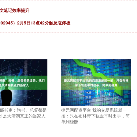
图文笔记效率提升
2945）2月5日13点42分触及涨停板
六部书吏：尚书、总督都是
捷元网配资平台 我的交易系统就一
才是大清朝真正的当家人
招：只在布林带下轨走平时出手，简
单到稳赚