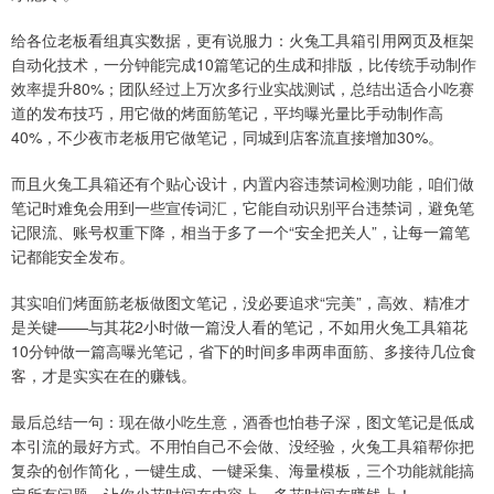
给各位老板看组真实数据，更有说服力：火兔工具箱引用网页及框架
自动化技术，一分钟能完成10篇笔记的生成和排版，比传统手动制作
效率提升80%；团队经过上万次多行业实战测试，总结出适合小吃赛
道的发布技巧，用它做的烤面筋笔记，平均曝光量比手动制作高
40%，不少夜市老板用它做笔记，同城到店客流直接增加30%。
而且火兔工具箱还有个贴心设计，内置内容违禁词检测功能，咱们做
笔记时难免会用到一些宣传词汇，它能自动识别平台违禁词，避免笔
记限流、账号权重下降，相当于多了一个“安全把关人”，让每一篇笔
记都能安全发布。
其实咱们烤面筋老板做图文笔记，没必要追求“完美”，高效、精准才
是关键——与其花2小时做一篇没人看的笔记，不如用火兔工具箱花
10分钟做一篇高曝光笔记，省下的时间多串两串面筋、多接待几位食
客，才是实实在在的赚钱。
最后总结一句：现在做小吃生意，酒香也怕巷子深，图文笔记是低成
本引流的最好方式。不用怕自己不会做、没经验，火兔工具箱帮你把
复杂的创作简化，一键生成、一键采集、海量模板，三个功能就能搞
定所有问题，让你少花时间在内容上，多花时间在赚钱上！