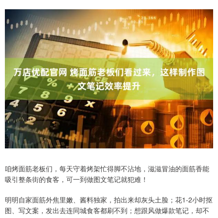
咱烤面筋老板们，每天守着烤架忙得脚不沾地，滋滋冒油的面筋香能
吸引整条街的食客，可一到做图文笔记就犯难！
明明自家面筋外焦里嫩、酱料独家，拍出来却灰头土脸；花1-2小时抠
图、写文案，发出去连同城食客都刷不到；想跟风做爆款笔记，却不