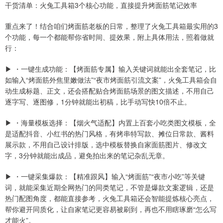
干货清单：火兔工具箱3个核心功能，直接提升烤面筋笔记效率
重点来了！结合咱们烤面筋老板的日常，整理了火兔工具箱最实用的3
个功能，每一个都能帮你省时间、提效果，附上具体用法，照着做就
行：
▶ ・一键生成功能：【烤面筋专属】输入关键词就能出全套笔记，比
如输入“烤面筋外焦里嫩做法”“夜市烤面筋引流文案”，火兔工具箱会自
动生成标题、正文，还会搭配贴合烤面筋场景的图文描述，不用自己
逐字写、逐图修，1分钟就能出初稿，比手动写快10倍不止。
▶ ・海量模板选择：【烟火气适配】内置上百套小吃类图文模板，全
是适配抖音、小红书的热门风格，有烤串特写款、摊位日常款、酱料
展示款，不用自己设计排版，选中模板替换自家面筋图片、修改文
字，3分钟就能出成品，避免拍出来的笔记杂乱无章。
▶ ・一键采集爆款：【精准跟风】输入“烤面筋”“夜市小吃”等关键
词，就能采集近期全网热门的同类笔记，不管是爆款文案逻辑，还是
热门配图角度，都能直接参考，火兔工具箱还会智能提炼核心亮点，
帮你避开同质化，让自家笔记更容易被刷到，再也不用瞎琢磨“怎么写
才能火”。