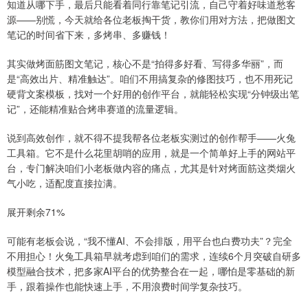
知道从哪下手，最后只能看着同行靠笔记引流，自己守着好味道愁客
源——别慌，今天就给各位老板掏干货，教你们用对方法，把做图文
笔记的时间省下来，多烤串、多赚钱！
其实做烤面筋图文笔记，核心不是“拍得多好看、写得多华丽”，而
是“高效出片、精准触达”。咱们不用搞复杂的修图技巧，也不用死记
硬背文案模板，找对一个好用的创作平台，就能轻松实现“分钟级出笔
记”，还能精准贴合烤串赛道的流量逻辑。
说到高效创作，就不得不提我帮各位老板实测过的创作帮手——火兔
工具箱。它不是什么花里胡哨的应用，就是一个简单好上手的网站平
台，专门解决咱们小老板做内容的痛点，尤其是针对烤面筋这类烟火
气小吃，适配度直接拉满。
展开剩余71%
可能有老板会说，“我不懂AI、不会排版，用平台也白费功夫”？完全
不用担心！火兔工具箱早就考虑到咱们的需求，连续6个月突破自研多
模型融合技术，把多家AI平台的优势整合在一起，哪怕是零基础的新
手，跟着操作也能快速上手，不用浪费时间学复杂技巧。